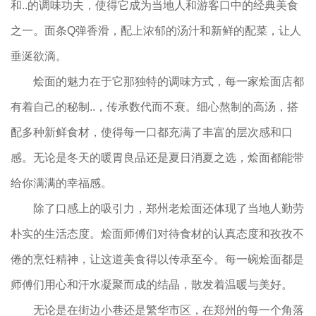
和..的调味功夫，使得它成为当地人和游客口中的经典美食
之一。面条Q弹香滑，配上浓郁的汤汁和新鲜的配菜，让人
垂涎欲滴。
烩面的魅力在于它那独特的调味方式，每一家烩面店都
有着自己的秘制..，传承数代而不衰。细心熬制的高汤，搭
配多种新鲜食材，使得每一口都充满了丰富的层次感和口
感。无论是冬天的暖胃良品还是夏日消夏之选，烩面都能带
给你满满的幸福感。
除了口感上的吸引力，郑州老烩面还体现了当地人勤劳
朴实的生活态度。烩面师傅们对待食材的认真态度和孜孜不
倦的烹饪精神，让这道美食得以传承至今。每一碗烩面都是
师傅们用心和汗水凝聚而成的结晶，散发着温暖与美好。
无论是在街边小巷还是繁华市区，在郑州的每一个角落