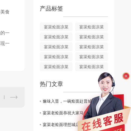
。
产品标签
种美食
宴渠烩面凉菜
宴渠烩面凉菜
中的一
宴渠烩面凉菜
宴渠烩面凉菜
发现一
宴渠烩面凉菜
宴渠烩面凉菜
宴渠烩面凉菜
宴渠烩面凉菜
宴渠烩面凉菜
宴渠烩面凉菜
热门文章
豫味入晋，一碗烩面赴晋城！宴渠老烩面山西晋城店盛大开业
宴渠老烩面恭祝大家马年吉祥，万事顺遂，阖家幸福
宴渠老烩面理想城店开业啦！