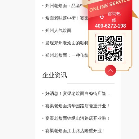
郑州老烩面：品尝中原地区美食的..选择
咨询热
烩面老味落中街！宴渠老烩面康复中街店10月28日盛大开业
线
400-6272-198
郑州人气烩面
发现郑州老烩面的独特魅力和历史渊源
郑州老烩面：一种传统美味的品尝之旅
企业资讯
好消息！宴渠老烩面白桦街店隆重开业啦！
宴渠老烩面清华园路店隆重开业！
宴渠老烩面锦绣山河路店开业啦！
宴渠老烩面江山路店隆重开业！