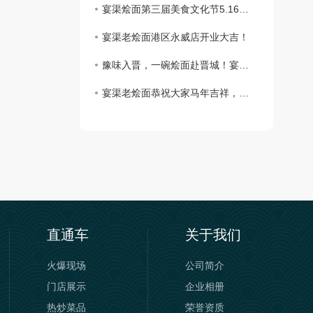
宴渠烩面第三届美食文化节5.16号金桂街隆重举办！
宴渠老烩面港区永威店开业大吉！
豫味入晋，一碗烩面赴晋城！宴渠老烩面山西晋城店盛大开业
宴渠老烩面恭祝大家马年吉祥，万事顺遂，阖家幸福
直通车
关于我们
火爆现场
公司简介
门店展示
企业相册
热炒菜品
荣誉资质