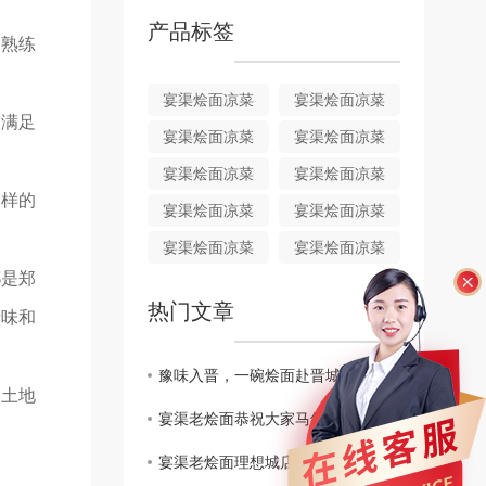
产品标签
们熟练
宴渠烩面凉菜
宴渠烩面凉菜
，满足
宴渠烩面凉菜
宴渠烩面凉菜
宴渠烩面凉菜
宴渠烩面凉菜
多样的
宴渠烩面凉菜
宴渠烩面凉菜
宴渠烩面凉菜
宴渠烩面凉菜
都是郑
热门文章
情味和
豫味入晋，一碗烩面赴晋城！宴渠老烩面山西晋城店盛大开业
的土地
宴渠老烩面恭祝大家马年吉祥，万事顺遂，阖家幸福
宴渠老烩面理想城店开业啦！