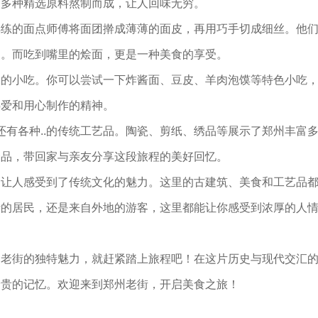
用多种精选原料熬制而成，让人回味无穷。
熟练的面点师傅将面团擀成薄薄的面皮，再用巧手切成细丝。他
品。而吃到嘴里的烩面，更是一种美食的享受。
味的小吃。你可以尝试一下炸酱面、豆皮、羊肉泡馍等特色小吃
热爱和用心制作的精神。
还有各种..的传统工艺品。陶瓷、剪纸、绣品等展示了郑州丰富
念品，带回家与亲友分享这段旅程的美好回忆。
是让人感受到了传统文化的魅力。这里的古建筑、美食和工艺品
活的居民，还是来自外地的游客，这里都能让你感受到浓厚的人
州老街的独特魅力，就赶紧踏上旅程吧！在这片历史与现代交汇
珍贵的记忆。欢迎来到郑州老街，开启美食之旅！