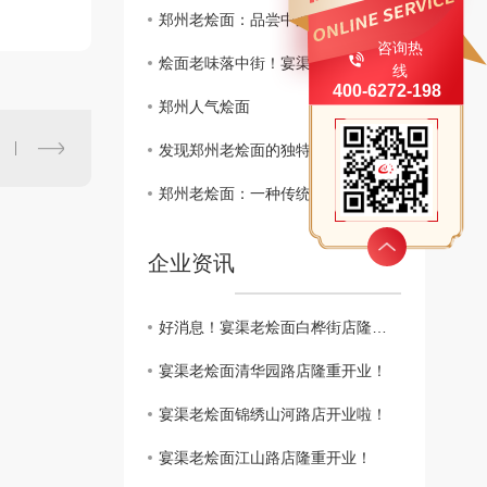
郑州老烩面：品尝中原地区美食的..选择
咨询热
烩面老味落中街！宴渠老烩面康复中街店10月28日盛大开业
线
400-6272-198
郑州人气烩面
发现郑州老烩面的独特魅力和历史渊源
郑州老烩面：一种传统美味的品尝之旅
企业资讯
好消息！宴渠老烩面白桦街店隆重开业啦！
宴渠老烩面清华园路店隆重开业！
宴渠老烩面锦绣山河路店开业啦！
宴渠老烩面江山路店隆重开业！