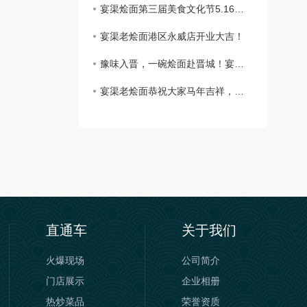
宴渠烩面第三届美食文化节5.16号金桂街隆重举办！
宴渠老烩面港区永威店开业大吉！
豫味入晋，一碗烩面赴晋城！宴渠老烩面山西晋城店盛大开业
宴渠老烩面恭祝大家马年吉祥，万事顺遂，阖家幸福
直通车
关于我们
火爆现场
公司简介
门店展示
企业相册
热炒菜品
荣誉资质