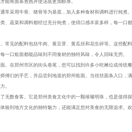
，才能将面条煮熟并使汤底更加醇厚。
面通常采用牛骨、猪骨等为基底，加入多种食材和调料进行炖煮
肉类、蔬菜和调料都经过充分炖煮，使得口感丰富多样，每一口
处。常见的配料包括牛肉、黄豆芽、黄瓜丝和花生碎等。这些配
。每一口烩面都能品味到不同食材的独特风味，令人回味无穷。
烩面。在郑州市区的街头巷尾，您可以找到许多小吃摊位或传统
睹师傅们的手艺，并品尝到地道的郑州烩面。当丝丝面条入口，
魅力。
引了无数食客。它是郑州美食文化中的一颗璀璨明珠，也是值得
能体验到地方文化的独特魅力，还能满足您对美食的无限追求。