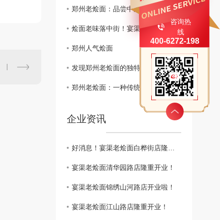
郑州老烩面：品尝中原地区美食的..选择
咨询热
烩面老味落中街！宴渠老烩面康复中街店10月28日盛大开业
线
400-6272-198
郑州人气烩面
发现郑州老烩面的独特魅力和历史渊源
郑州老烩面：一种传统美味的品尝之旅
企业资讯
好消息！宴渠老烩面白桦街店隆重开业啦！
宴渠老烩面清华园路店隆重开业！
宴渠老烩面锦绣山河路店开业啦！
宴渠老烩面江山路店隆重开业！