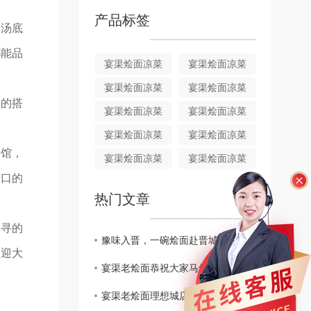
产品标签
。汤底
都能品
宴渠烩面凉菜
宴渠烩面凉菜
宴渠烩面凉菜
宴渠烩面凉菜
料的搭
宴渠烩面凉菜
宴渠烩面凉菜
宴渠烩面凉菜
宴渠烩面凉菜
餐馆，
宴渠烩面凉菜
宴渠烩面凉菜
满口的
热门文章
探寻的
豫味入晋，一碗烩面赴晋城！宴渠老烩面山西晋城店盛大开业
欢迎大
宴渠老烩面恭祝大家马年吉祥，万事顺遂，阖家幸福
宴渠老烩面理想城店开业啦！