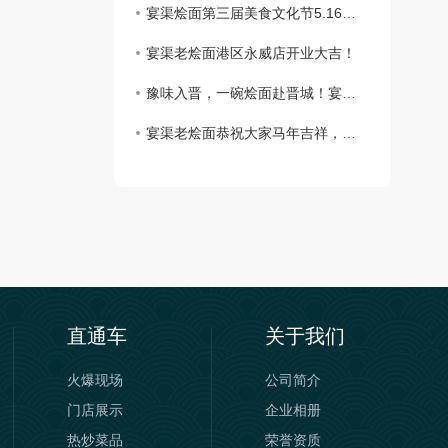
宴渠烩面第三届美食文化节5.16号金桂街隆重举办！
宴渠老烩面港区永威店开业大吉！
豫味入晋，一碗烩面赴晋城！宴渠老烩面山西晋城店盛大开业
宴渠老烩面恭祝大家马年吉祥，万事顺遂，阖家幸福
直通车
关于我们
火爆现场
公司简介
门店展示
企业相册
热炒菜品
荣誉资质