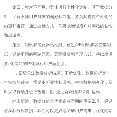
第四，针对不同用户群体进行个性化定制。基于数据分
析，了解不同用户群体的偏好和兴趣，并为其提供个性化的
内容和推荐。通过这种方式，你可以增强用户对网站的粘性
和忠诚度。
第五，测试和优化网站性能。通过A/B测试和多变量测
试，评估不同的网站元素、页面排版和呈现方式。持续改进
并..化网站的转化率和用户满意度。
..，密切关注数据分析结果并不断优化。数据分析是一
个持续的过程，需要不断关注和调整。根据数据的变化，及
时采取行动并进行改进，以..企业官网始终保持..运作。
综上所述，数据分析是优化企业官网的重要工具。通过
收集和分析数据，我们可以更好地了解用户需求，优化网站