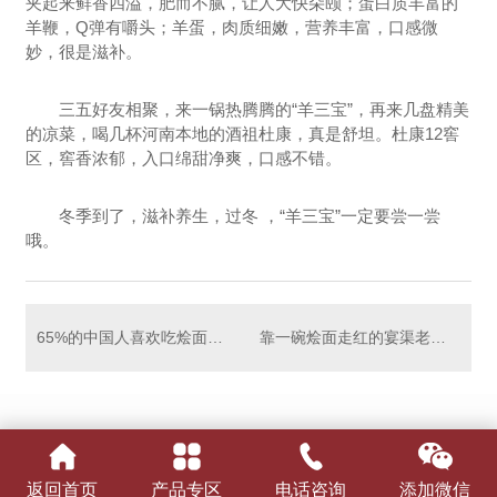
夹起来鲜香四溢，肥而不腻，让人大快朵颐；蛋白质丰富的
羊鞭，Q弹有嚼头；羊蛋，肉质细嫩，营养丰富，口感微
妙，很是滋补。
三五好友相聚，来一锅热腾腾的“羊三宝”，再来几盘精美
的凉菜，喝几杯河南本地的酒祖杜康，真是舒坦。杜康12窖
区，窖香浓郁，入口绵甜净爽，口感不错。
冬季到了，滋补养生，过冬 ，“羊三宝”一定要尝一尝
哦。
65%的中国人喜欢吃烩面！你.喜欢吃哪一家？
靠一碗烩面走红的宴渠老烩面，咋就那么“招人待见”？
返回首页
产品专区
电话咨询
添加微信