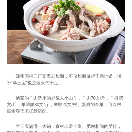
郑州国棉三厂宴渠老烩面，不仅烩面做得正宗地道，滋
补“羊三宝”也是烟火气十足。
他家的羊肉选用的是豫东小山羊，羊肉70文/斤，羊排65
文/斤，羊凹腰80文/斤，羊鞭20文/根。新鲜的全羊，可以根
据食客需求任意搭配。
羊三宝满满一大锅，食材非常丰富。肥瘦相间的羊排，