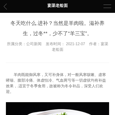
宴渠老烩面
冬天吃什么.进补？当然是羊肉啦。滋补养
生，过冬**，少不了“羊三宝”。
所属分类：公司新闻 发布时间： 2021-12-07 作者：宴渠
老烩面
羊肉既能御风寒，又可补身体，对一般风寒咳嗽、虚寒
哮喘、腹部冷痛、体虚怕冷、气血两亏等一切虚状均有补益
效果，.适宜于冬季食用，故被称为冬令补品，深受人们欢
迎。