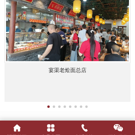
宴渠老烩面总店