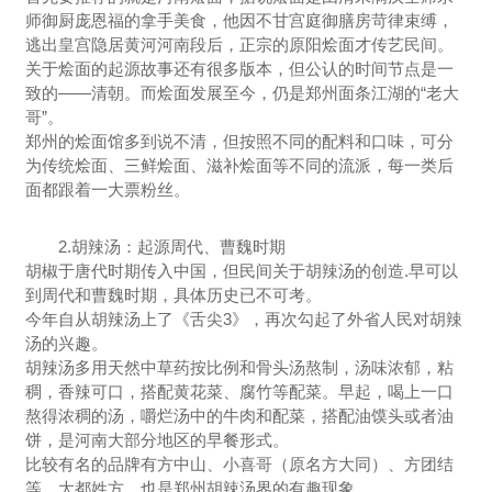
师御厨庞恩福的拿手美食，他因不甘宫庭御膳房苛律束缚，
逃出皇宫隐居黄河河南段后，正宗的原阳烩面才传艺民间。
关于烩面的起源故事还有很多版本，但公认的时间节点是一
致的——清朝。而烩面发展至今，仍是郑州面条江湖的“老大
哥”。
郑州的烩面馆多到说不清，但按照不同的配料和口味，可分
为传统烩面、三鲜烩面、滋补烩面等不同的流派，每一类后
面都跟着一大票粉丝。
2.胡辣汤：起源周代、曹魏时期
胡椒于唐代时期传入中国，但民间关于胡辣汤的创造.早可以
到周代和曹魏时期，具体历史已不可考。
今年自从胡辣汤上了《舌尖3》，再次勾起了外省人民对胡辣
汤的兴趣。
胡辣汤多用天然中草药按比例和骨头汤熬制，汤味浓郁，粘
稠，香辣可口，搭配黄花菜、腐竹等配菜。早起，喝上一口
熬得浓稠的汤，嚼烂汤中的牛肉和配菜，搭配油馍头或者油
饼，是河南大部分地区的早餐形式。
比较有名的品牌有方中山、小喜哥（原名方大同）、方团结
等，大都姓方，也是郑州胡辣汤界的有趣现象。