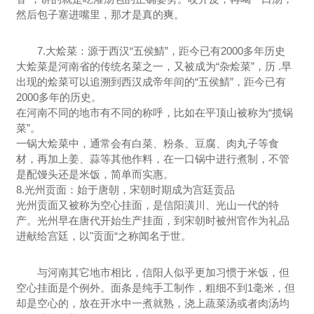
然后包子塞进嘴里，那才是真的爽。
7.大烩菜：源于西汉“五侯鯖”，距今已有2000多年历史
大烩菜是河南省的传统名菜之一，又被成为“杂烩菜”，历 .早
出现的烩菜可以追溯到西汉成帝年间的“五侯鯖”，距今已有
2000多年的历史。
在河南不同的地市有不同的称呼，比如在平顶山被称为“揽锅
菜”。
一锅大烩菜中，通常会有白菜、粉条、豆腐、肉丸子等食
材，再加上姜、蒜等其他作料，在一口锅中进行煮制，不管
是配馒头还是米饭，简单而实惠。
8.光州贡面：始于唐朝，宋朝时期成为宫廷贡品
光州贡面又被称为空心挂面，是信阳潢川、光山一代的特
产。光州早在唐代开始生产挂面，到宋朝时被州官作为礼品
进献给宫廷，以"贡面“之称闻名于世。
与河南其它地市相比，信阳人似乎更加习惯于米饭，但
空心挂面是个例外。面条是纯手工制作，粗细不到1毫米，但
却是空心的，放在开水中一煮就熟，浇上蔬菜汤或者肉汤均