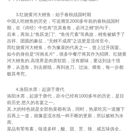
3.红烧黄河大鲤鱼：始于春秋战国时期
中国人吃鲤鱼的历史，可追溯至2000多年前的春秋战国时
期，在《诗经》中也有“岂其食鱼，必河之鲤”的句子。
后来，再加上“鱼跃龙门”、“鱼传尺素”等典故，鲤鱼被赋予了
吉祥、团圆的象征，“无鲤不成席”之说更是流传至今。
而红烧黄河大鲤鱼，作为豫菜的代表之一，曾上过开国宴。
如今的身份是“河南名片”，很多中餐厅将其作为招牌。红烧黄
河大鲤鱼的.高境界是肉质软筋，没有腥味，要达到这个境
界，从选鱼，到去腥线，再到改刀、过油、煨鱼，每一步都
极其考究。
4.洛阳水席：起源于唐代
洛阳水席，起源于唐代，距今已经有1000多年的历史，是目
前历史.悠久的名宴之一。
其.大的特色就是全部热菜都有汤，同时，热菜吃完一道撤下
后再上一道，就像是流水线一样不断的更新，所以被称为水
席。
菜品有荤有素，味道多样，酸、甜、苦、辣、咸五味俱全。