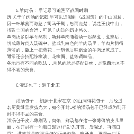
5.羊肉汤：.早记录可追溯至战国时期
历 关于羊肉汤的记载.早可以追溯到《战国策》的中山国君，
因一杯羊羹而激怒了司马子期，怒而走楚，说楚王伐中山，
招致亡国的命运，可见羊肉汤的历史悠久。
羊肉汤多以羊骨熬制，新鲜羊肉随着汤一起熬煮，煮熟后，
切成薄片倒入汤碗中。熬成乳白色的羊肉汤里，羊肉片切得
薄薄的，撒上一把葱花，一碗色香味俱全的羊肉汤就成了。
通常还会搭配辣椒油、花椒面、盐等调味品。
各地市有不同的吃法，.常见的就是搭配饼丝，是豫西地区不
得不尝的美食。
6.灌汤包子：源于北宋
灌汤包子，.初源于北宋在京..的山洞梅花包子，后经过
名厨黄继善发扬光大，如今开封..楼的灌汤包子已经成为到开
封不得不品的美食。
灌汤包子皮儿薄剔透，肉馅、鲜汤都在这一张薄薄的皮儿里
面，在开封有一句顺口溜这样说“先开窗、后喝汤、再满口
香”，讲的就是吃灌汤包的正确姿势。咬开皮，再喝一口汤，