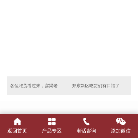
各位吃货看过来，宴渠老烩面中牟韩寺店开业了
郑东新区吃货们有口福了！宴渠老烩面通泰路店开业啦！
返回首页
产品专区
电话咨询
添加微信