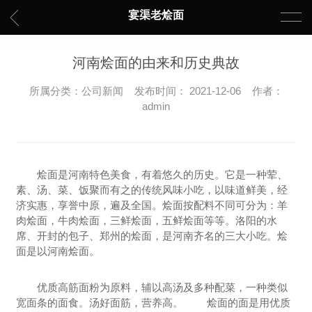
宴渠老烩面
河南烩面的由来和历史典故
所属分类：公司新闻 发布时间： 2021-12-06 作者：
admin
烩面是河南特色美食，有着悠久的历史。它是一种荤、
素、汤、菜、饭聚而有之的传统风味小吃，以味道鲜美，经
济实惠，享誉中原，遍及全国。烩面按配料不同可分为：羊
肉烩面，牛肉烩面，三鲜烩面，五鲜烩面等等。洛阳的水
席、开封的包子、郑州的烩面，是河南齐名的三大小吃。烩
面是以河南烩面。
优质高筋面粉为原料，辅以高汤及多种配菜，一种类似
宽面条的面食。汤好面筋，营养高。 烩面的面是用优质