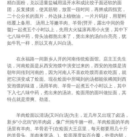
精白面粉，兑以适量盐碱用温开水和成比饺子面还软的面
团，反复揉搓，使其筋韧，放置一段时间，再擀成四指宽，
二十公分长的面片，外边抹上植物油，一片片码好，用塑料
纸覆上备用。 汤用上等嫩羊肉、羊骨(劈开，露出中间的骨
髓)一起煮五个小时以上，先用大火猛滚再用小火煲，其中下
七八味中药，骨头油都熬出来了，煲出来的汤白白亮亮，犹
如牛乳一样，所以又有人叫白汤。
在永福路一间新乡人开的河南传统烩面馆。店主王先生
说，河南烩面是从西安泡馍中演变过来的，西安的泡馍是清
朝年间传到河南的，因为河南人不喜欢吃馍而喜欢吃面，就
把它演变成了烩面。现在烩面中所喝到的汤都能依稀闻到西
安泡馍的味道，汤用羊肉、羊骨一起煮五个小时以上，其中
下入七八味中药，煮出来的汤浓。烩面用的面叫做扯面，其
特点就是滑爽、劲道。
羊肉烩面以清汤(又叫白汤)为主，近几年又出现了卤汤，
新乡“小北街”的羊肉卤，像广州炖牛腩一样。羊肉烩面的羊肉
汤里有羊肉、羊骨若干(在烩面大王店里，每天都要用几十斤
的羊骨头、羊肉来煲汤。)。烩面厚度如百合瓣，外滑内韧，