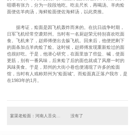
咀嚼有张力，分为一段段地吃。吃去尺长，再喝汤。羊肉烩
面便佐羊肉汤，海鲜烩面便佐海鲜汤，以此类推。
据考证，烩面是因飞机轰炸而来的。在抗日战争时期，
日军飞机经常空袭郑州。当时有一名厨赵荣元特别喜欢吃面
食。飞机来了，赵师傅便出去躲飞机。回来后，他便把剩下
的面条加点羊肉烩了烩。这时候，赵师傅发现重新烩过的面
也很好吃。于是，他潜心研究，在面里放了些盐、碱，使面
更筋，别有一番风味，后来烩了后的面也就成了风靡一时的
风味美食。于是，郑州的大街小巷也便涌现了许多的烩面
馆，当时有人戏称郑州为"烩面城"。而烩面真正落户我市，是
在1983年的1月。
宴渠老烩面：河南人舌尖上的记忆，都在一碗烩面里
没有了